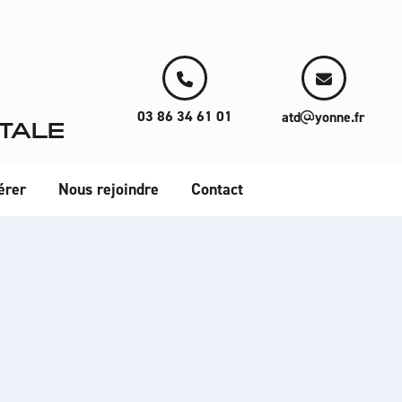
03 86 34 61 01
atd
yonne.fr
TALE
érer
Nous rejoindre
Contact