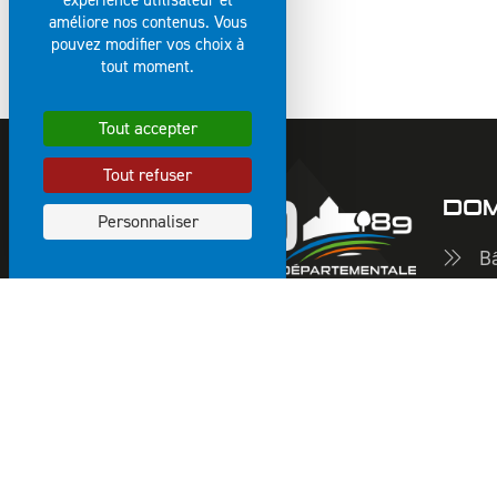
expérience utilisateur et
améliore nos contenus. Vous
pouvez modifier vos choix à
tout moment.
Tout accepter
Tout refuser
DOM
Personnaliser
Bâ
Vo
16 - 18 boulevard de la
As
Marne 89000 Auxerre
Ea
03 86 34 61 01
In
atd
yonne.fr