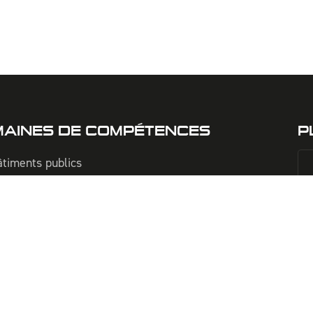
AINES DE COMPÉTENCES
P
timents publics
irie / Espaces publics / Ouvrages d'art
sainissement / Eaux usées / Eaux pluviales
u potable / Défense incendie
génierie financière