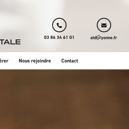
03 86 34 61 01
atd
yonne.fr
TALE
érer
Nous rejoindre
Contact