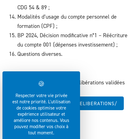
CDG 54 & 89 ;
Modalités d’usage du compte personnel de
formation (CPF) ;
BP 2024, Décision modificative n°1 – Réécriture
du compte 001 (dépenses investissement) ;
Questions diverses.
Retrouverez l'ensemble des délibérations validées
lors de cette séance sous :
Respecter votre vie privée
est notre priorité. L'utilisation
HTTPS://WWW.ATD89.FR/DELIBERATIONS/
de cookies optimise votre
expérience utilisateur et
améliore nos contenus. Vous
pouvez modifier vos choix à
tout moment.