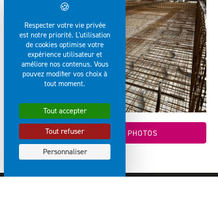
Respecter votre vie privée
est notre priorité. L'utilisation
de cookies optimise votre
expérience utilisateur et
améliore nos contenus. Vous
pouvez modifier vos choix à
tout moment.
Tout accepter
Tout refuser
VOIR LA GALERIE PHOTOS
Personnaliser